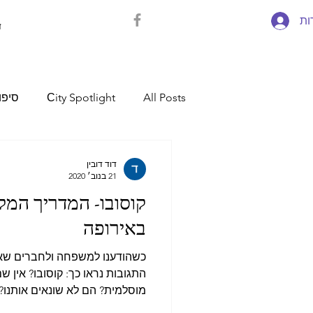
ות
ד
All Posts
Сity Spotlight
סיפו
מקדוניה
אלבניה
מקסיקו
דוד דובין
21 בנוב׳ 2020
קוסובו- המדריך המל
באירופה
התגובות נראו כך: קוסובו? אין 
מוסלמית? הם לא שונאים אותנו?..