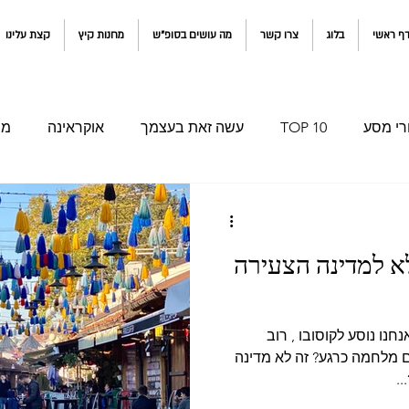
ף ראשי
בלוג
צרו קשר
מה עושים בסופ"ש
מחנות קיץ
קצת עלינו
רי מסע
TOP 10
עשה זאת בעצמך
אוקראינה
מו
קולומביה ואקוודור
איחוד האמירויות
א למדינה הצעירה
כשהודענו למשפחה ולחברים שאנחנו נוסע לקוסובו , רוב
שם מלחמה כרגע? זה לא מדינה
.