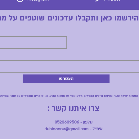
הירשמו כאן ותקבלו עדכונים שוטפים על מח
הצטרפו
למטרות יצירת קשר ושליחת מיילים המכילים מידע נוסף על מחנות הקיץ, אנו שומרים ומקפידים על חוקי אבטחת ה
צרו איתנו קשר :
טלפון - 0523639506
אימייל - dubinanna@gmail.com