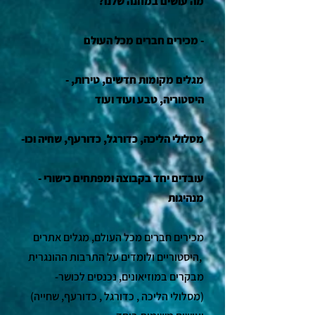
?מה עושים במחנה שלנו
-
מכירים חברים מכל העולם
- מגלים מקומות חדשים, טירות,
היסטוריה, טבע ועוד ועוד
-מסלולי הליכה, כדורגל, כדורעף, שחיה וכו
- עובדים יחד בקבוצה ומפתחים כישורי
מנהיגות
מכירים חברים מכל העולם,
מגלים אתרים
היסטוריים ולומדים על התרבות ההונגרית,
-מבקרים במוזיאונים, נכנסים לכושר
(מסלולי הליכה , כדורגל , כדורעף, שחייה)