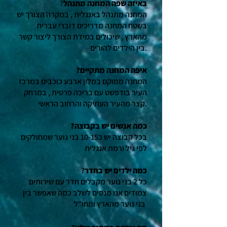
באיזה שפה המחנה מתנהל
?
המחנה מתנהל באנגלית , במקרה הצורך יש
בשטח המחנה מדריכים דוברי עברית
מהארץ , שיכולים במידת הצורך ליצור קשר
בין הילדים להורים.
?איפה המחנה מתקיים
המחנה ממוקם במלון ארבע כוכבים במרכז
העיר בודפשט עם בריכה פרטית , במרחק
קצר מהעיר העתיקה והרחוב הראשי.
?כמה אנשים יש בקבוצה
בכל קבוצה יש כ10-15 בני נוער שמחולקים
לפי גיל ורמת אנגלית
כמה ילדים יש בחדר
כל 2 בני נוער מקבלים חדר עם שירותים
צמודים אנו מנסים לשלב כמה שאפשר בין
בני נוער מהארץ ומחו"ל