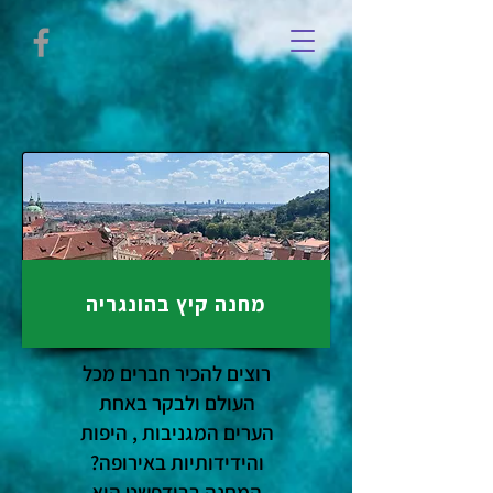
מחנה קיץ בהונגריה
רוצים להכיר חברים מכל
העולם ולבקר באחת
הערים המגניבות , היפות
והידידותיות באירופה?
המחנה בבודפשט הוא