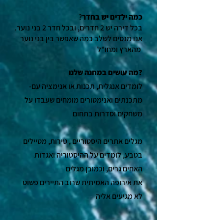
כמה ילדים יש בחדר
בכל דירה יש 2 חדרים, ובכל חדר 2 בני נוער.
אנו מנסים לשלב כמה שאפשר בין בני נוער
מהארץ ומחו"ל
מה עושים במחנה שלנו?
-לומדים אנגלית, תכנות או אנימציה עם
מתכנתים ואנימטורים מומחים שעבדו על
משחקים וסדרות בתחום
מגלים אתרים היסטוריים , טירות, מטיילים
בטבע, לומדים על ההיסטוריה ואגדות
האחים גרים, וכמובן מגלים
את אירופה האמיתית שרוב התיירים פשוט
לא מגיעים אליה