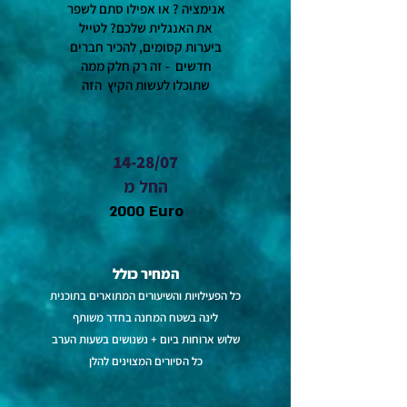
אנימציה ? או אפילו סתם לשפר
את האנגלית שלכם? לטייל
ביערות קסומים, להכיר חברים
חדשים - זה רק חלק ממה
שתוכלו לעשות הקיץ הזה
14-28/07
החל מ
2000 Euro
המחיר כולל
כל הפעילויות והשיעורים המתוארים בתוכנית
לינה בשטח המחנה בחדר משותף
שלוש ארוחות ביום + נשנושים בשעות הערב
כל הסיורים המצוינים להלן