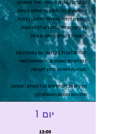
-מבקרים בפארק אירופה - אחד מפארקי
השעשועים הגדולים והמרשימים ביבשת
,נכנסים לכושר (מסלולי הליכה , כדורגל ,
כדורעף, שחייה) ,לומדים לביים הצגת
תיאטרון ולהפיק פרויקטים ביחד.
לומדים לעבוד בקבוצה , גם בספורט וגם
בפרויקטים משותפים , ומפתחים כישורי
מנהיגות וחשיבה מחוץ לקופסה.
מכירים חברים חדשים מכל העולם ! המחנה
שלנו הוא המקום המושלם לכך
סדר יום
1 יום
13:00