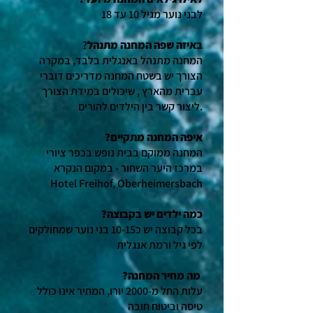
לבני נוער מגיל 10 עד 18
באיזה שפה המחנה מתנהל
?
המחנה מתנהל באנגלית בלבד, במקרה
הצורך יש בשטח המחנה מדריכים דוברי
עברית מהארץ , שיכולים במידת הצורך
ליצור קשר בין הילדים להורים.
?איפה המחנה מתקיים
המחנה ממוקם בבית נופש בכפר ציורי
במרכז היער השחור
- במקום הנקרא
Hotel Freihof, Oberheimersbach
?כמה ילדים יש בקבוצה
בכל קבוצה יש כ10-15 בני נוער שמחולקים
לפי גיל ורמת אנגלית
?מה מחיר המחנה
טיסה וביטוח חובה