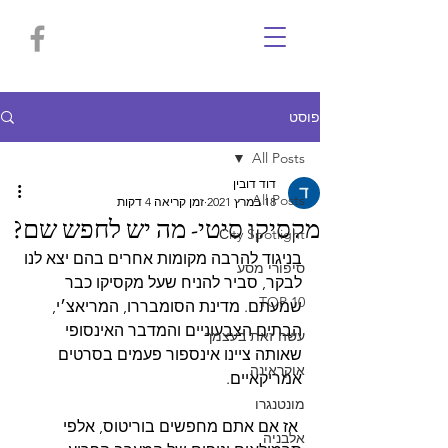
פוסט
All Posts
דוד דובין
All Posts
18 במרץ 2021
זמן קריאה 4 דקות
מקסיקו סיטי- מה יש לחפש שם?
Сity Spotlight
בניגוד להרבה מקומות אחרים בהם יצא לנו 
סיפורי מסע
לבקר, סביר להניח שעל מקסיקו כבר 
TOP 10
שמעתם. מדינת הסומבררו, המריאצ׳י, 
הבתים הצבעוניים והמדבר האינסופי 
עשה זאת בעצמך
שאותה ציינו אינספור פעמים בסרטים 
אוקראינה
אמריקאיים.
מונטנגרו
 אז אם אתם מחפשים בוריטוס, אלפי 
אלבניה