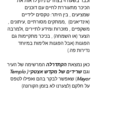
וכבר בשעה 4 בצהרים ניתן לראות את 
הכיכר מתעוררת לחיים עם דוכנים 
שמציעים , בין היתר: טקסים ילידיים 
(אינדיאנים)  ,ממתקים מסורתיים ,עיתונים , 
משקפיים , מזכרות ומידע לתיירים ,ולמרבה 
הצער (או השמחה) , בכיכר מתקיימות גם 
הפגנות (אבל הפגנות אלימות במיוחד 
נדירות פה.)
כאן נמצאת 
הקתדרלה 
המרשימה של העיר
וגם 
שרידים של מקדש אצטקי (Templo 
Mayor
) שאפשר לבקר בהם ואפילו לטפס 
על חלקם (לצערנו לא בזמן הקורונה)