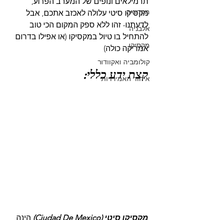
תרמילאים ונופים של המערב הפרוע, 
מקדוניה
מקסיקו סיטי עלולה לאכזב אתכם, אבל 
לדעתנו- זהו ללא ספק המקום הכי טוב 
אלבניה
להתחיל בו טיול במקסיקו (או אפילו בדרום 
מקסיקו
אמריקה כולה)
קולומביה ואקוודור
קצת ידע כללי:
איחוד האמירויות
מקסיקו סיטי (Ciudad De Mexico) 
הינה 