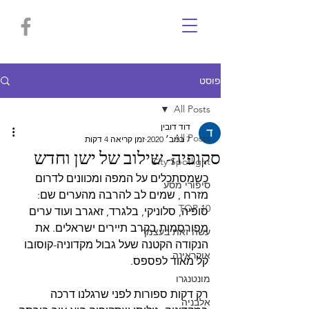
פוסט
All Posts
דוד דובין
All Posts
7 בנוב׳ 2020
זמן קריאה 4 דקות
סקופיה- שילוב של ישן וחדש
Сity Spotlight
כשמסתכלים על המפה ומכוונים לדרום 
סיפורי מסע
מזרח , שמים לב להרבה מהערים שם: 
TOP 10
סופיה, סלוניקי, בלגרד, זאגרב ועוד ערים 
מפורסמות בקרב תיירים ישראלים. את 
עשה זאת בעצמך
הנקודה הקטנה שעל גבול מקדוניה-קוסובו 
אוקראינה
קל מאוד לפספס. 
מונטנגרו
רק דקות ספורות לפני שרגלנו דרכה 
אלבניה