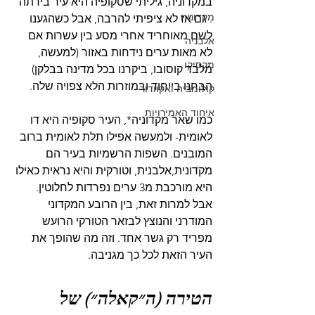
במקדוניה, גיליתי שסקופיה היא עיר בירתה 
מקדוניה
. גם אז לא ציפיתי להרבה, אבל כשהגענו 
לשם מאוחריד אחרי מסע בין עשרות אם 
אלבניה
לא מאות ערים נידחות באזור (למעשה, 
מקסיקו
מלבד קוסובו, ביקרנו בכל מדינה בבלקן) 
הבחנו בייחוד ובמוזרות הלא צפויה שלה.
קולומביה ואקוודור
איחוד האמירויות
כמו שאר מקדוניה*, העיר סקופיה היא דו 
לאומית- ולמעשה אפילו תלת לאומית ברוב 
המובנים. השפות הרשמיות בעיר הם 
מקדונית,אלבנית, וטורקית והיא נראית כאילו 
היא מורכבת מ3 ערים נפרדות לחלוטין. 
אבל למרות זאת, בין הרובע המקדוני 
המודרני והנוצץ לבזאר הטורקי הרועש 
מפריד רק גשר אחד. וזה מה שהופך את 
העיר הזאת לכל כך מגניבה.
הטירה (ה״קאלה״) של 