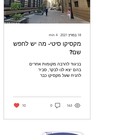
18 במרץ 2021
∙
4
min
מקסיקו סיטי- מה יש לחפש
שם?
בניגוד להרבה מקומות אחרים
בהם יצא לנו לבקר, סביר
להניח שעל מקסיקו כבר
שמעתם. מדינת הסומבררו,
המריאצ׳י, הבתים הצבעוניים
והמדבר האינסופי...
10
0
163
עוד