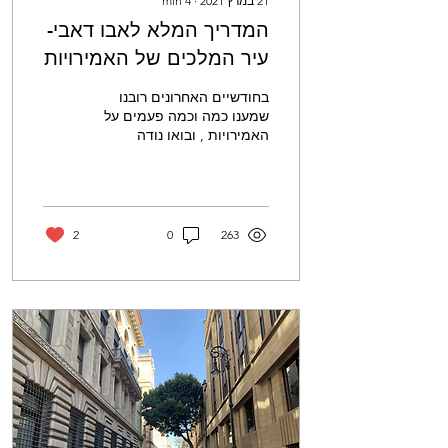
21 במרץ 2021
∙
4
min
המדריך המלא לאבו דאבי-
עיר המלכים של האמירויות
בחודשיים האחרונים רובנו
שמענו כמה וכמה פעמים על
האמירויות , ובואו נודה
באמת- הישראלים, רובם
ככולם נשארים בדובאי, ורבים
אף לא שמעו מעולם...
2
0
263