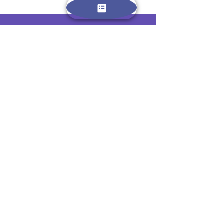
Facebook
Instagram
Twitter
Pintrest
רוצים לדעת עוד? הירשמו כאן
ותקבלו עדכונים שוטפים על מחנות
וטיולים חדשים
Name: