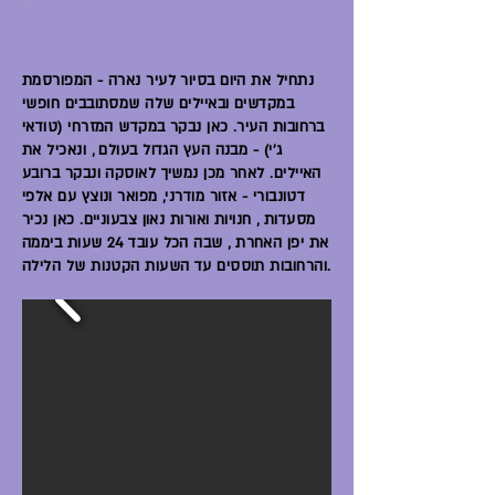
נתחיל את היום בסיור לעיר נארה - המפורסמת
במקדשים ובאיילים שלה שמסתובבים חופשי
ברחובות העיר. כאן נבקר במקדש המזרחי (טודאי
ג'י) - מבנה העץ הגדול בעולם , ונאכיל את
האיילים. לאחר מכן נמשיך לאוסקה ונבקר ברובע
דטונבורי - אזור מודרני, מפואר ונוצץ עם אלפי
מסעדות , חנויות ואורות נאון צבעוניים. כאן נכיר
את יפן האחרת , שבה הכל עובד 24 שעות ביממה
והרחובות תוססים עד השעות הקטנות של הלילה.