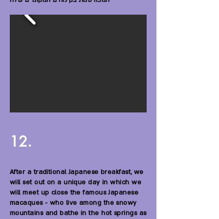
המפורסמת בקינוחים המקומיים שלה
12.
After a traditional Japanese breakfast, we
will set out on a unique day in which we
will meet up close the famous Japanese
macaques - who live among the snowy
mountains and bathe in the hot springs as