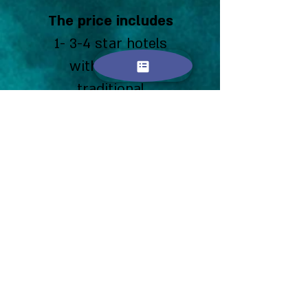
The price includes
1- 3-4 star hotels
with meals +
traditional
Japanese hotel on
Monkey Mountain
2- Transportation
- Comfortable, air-
conditioned
minibus adapted
for tourists +
bullet train