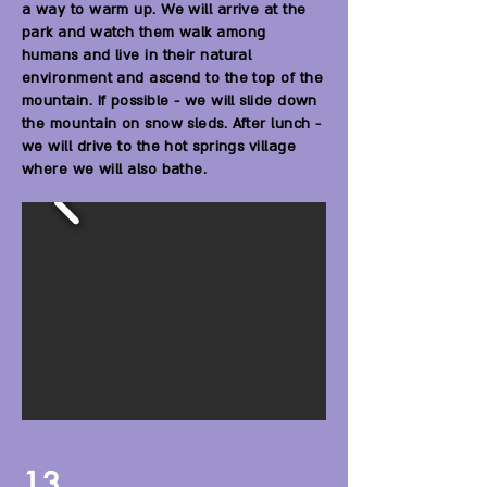
a way to warm up. We will arrive at the
park and watch them walk among
humans and live in their natural
environment and ascend to the top of the
mountain. If possible - we will slide down
the mountain on snow sleds. After lunch -
we will drive to the hot springs village
where we will also bathe.
13.