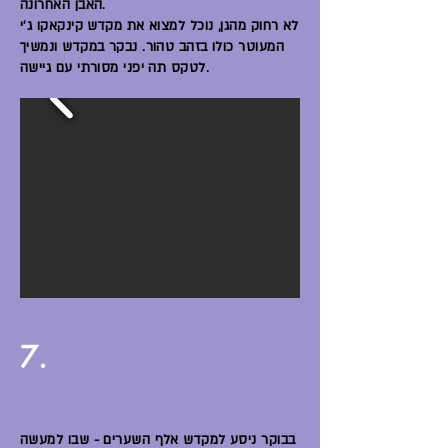
האבן האחרונה.
לא רחוק מהגן, נוכל למצוא את מקדש קינקאקו ג'י
המעוטר כולו בזהב טהור. נבקר במקדש ונמשיך
לטקס תה יפני מסורתי עם גיישה.
7.
בבוקר ניסע למקדש אלף השערים - שבו למעשה