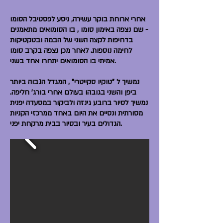
אחרי ארוחת בוקר עשירה, ניסע לפסטיבל הסומו
- שם נצפה באימון סומו , בו הסומואים מתאמנים
בדחיפות לקצה השני של הבמה ובטקטיקות
לחימה נוספות. לאחר מכן נצפה בקרב סומו
אמיתי בו הסומואים יתחרו אחד בשני.
נמשיך ל "טוקיו סקייטרי" , המגדל הגבוה ביותר
ביפן והשני בגובהו בעולם אחרי בורג' חליפה.
נמשיך לסיור ברובע גינזה ולביקור במסעדה יפנית
מסורתית ונסיים את היום באחד ממרכזי הקניות
הגדולים בעיר ובסיור בבית מרקחת יפני.