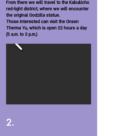
From there we will travel to the Kabukicho
red-light district, where we will encounter
the original Godzilla statue.
Those interested can visit the Onsen
Therma Yu, which is open 22 hours a day
(5 a.m. to 3 p.m.)
2.