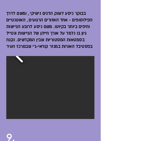
בבוקר ניסע לשוק הדגים נישיקי , ומשם לדרך
הפילוסופים - אחד האזורים הרגועים , האוטנטיים
והיפים ביותר בקיוטו. משם ניסע לרובע הגיישות
גיון בו נלמד על אורך חייהן של הגיישות ונטייל
בסמטאות המסטוריות שבין המקדשים. נקנח
בפסטיבל האורות במנזר קודאי-ג'י שבמרכז העיר
9.