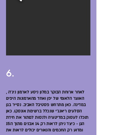
6.
לאחר ארוחת הבוקר במלון ניסע לארמון ניג'ה ,
האוצר הלאומי של יפן ואחד מהארמונות היפים
במדינה. כאן מתרחש פסטיבל האביב. נסייר בגן
הסלעים ריאנג'י שנכלל ברשימת אונסקו. כאן
תוכלו לעסוק במדיטציה ולנסות לםתור את חידת
הגן - כיצד ניתן לראות רק 14 אבנים מתוך ה15
ומדוע רק החכמים והנאורים יכולים לראות את