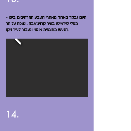
היום נבקר באחד מאתרי הטבע המרהיבים ביפן -
מפלי סיראיטו בעיר קרויג'אבה . נצפה על הר
הגעש מתצפית אוסוי ונעבור לעיר ניקו.
14.