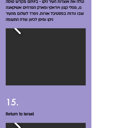
נגלה את אוצרות העיר ניקו - ביניהם מקדש טוסה
גו, מפלי קגון ויודאקי ופארק הפרחים אשיקאגה
שבו נחזה בפסטיבל אורות. ניפרד לשלום מהעיר
ניקו ומיפן לכיוון שדה התעופה
15.
Return to Israel