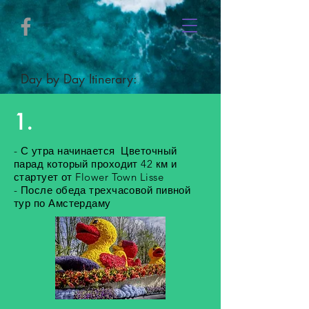
Day by Day Itinerary:
1.
- С утра начинается Цветочный
парад который проходит 42 км и
стартует от Flower Town Lisse
- После обеда трехчасовой пивной
тур по Амстердаму