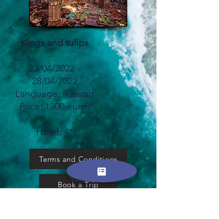
Kings and tulips
23/04/2022 -
28/04/2022
Language: Russian
Price: 1300 euros
Hotel: 4*
Terms and Conditions
Book a Trip
Contact Us