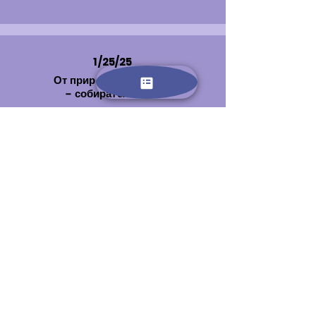
1/25/25
От природы к тарелке
– собирательство
מהטבע לצלחת – סיור ליקוט
Мы отправимся на экскурсию- где
посредством опыта и игры
познакомимся с различными
растениями и научимся их
различать. Что из этого относится к
еде- что к лекарствам- а от чего
стоит держаться подальше.