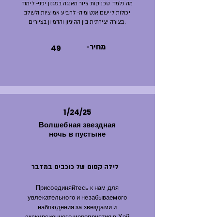
מה נלמד: טכניקות ציור מאנגה בסגנון יפני- לימוד
יכולות ליישם אנטומיה- להביע אמוציות ולשלב
בצורה יצירתית בין ההיגיון והדמיון בציורים.
-מחיר
49
1/24/25
Волшебная звездная
ночь в пустыне
לילה קסום של כוכבים במדבר
Присоединяйтесь к нам для
увлекательного и незабываемого
наблюдения за звездами и
экскурсионного мероприятия в Хай