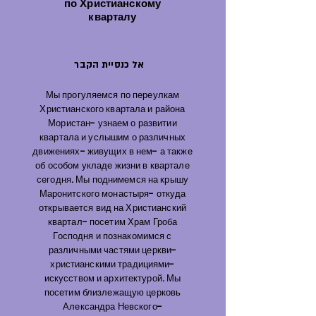
по Христианскому
кварталу
אל כנסיית הקבר
Мы прогуляемся по переулкам
Христианского квартала и района
Мористан- узнаем о развитии
квартала и услышим о различных
движениях- живущих в нем- а также
об особом укладе жизни в квартале
сегодня. Мы поднимемся на крышу
Маронитского монастыря- откуда
открывается вид на Христианский
квартал- посетим Храм Гроба
Господня и познакомимся с
различными частями церкви-
христианскими традициями-
искусством и архитектурой. Мы
посетим близлежащую церковь
Александра Невского-