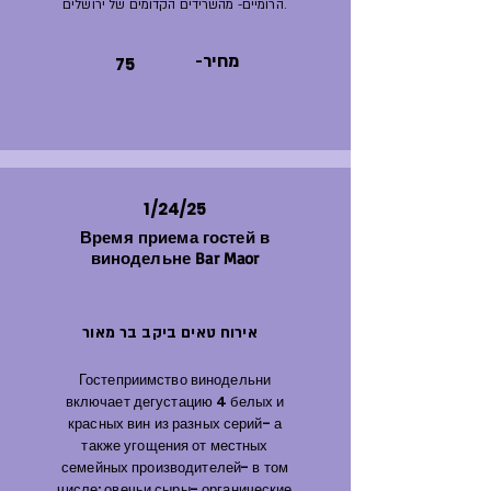
הרומיים- מהשרידים הקדומים של ירושלים.
-מחיר
75
1/24/25
Время приема гостей в
винодельне Bar Maor
אירוח טאים ביקב בר מאור
Гостеприимство винодельни
включает дегустацию 4 белых и
красных вин из разных серий- а
также угощения от местных
семейных производителей- в том
числе: овечьи сыры- органические