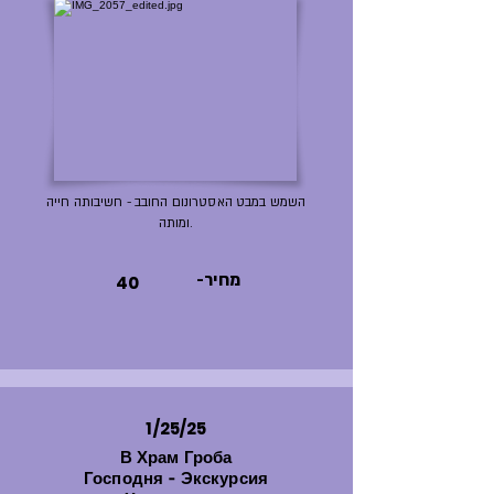
השמש במבט האסטרונום החובב - חשיבותה חייה
ומותה.
-מחיר
40
1/25/25
В Храм Гроба
Господня - Экскурсия