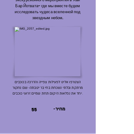
Бар Йотвата- где мы вместе будем
исследовать чудеса вселенной под
звездным небом.
הצטרפו אלינו לפעילות צפייה והדרכה בכוכבים
מרתקת ובלתי נשכחת בחי בר יטבתה- שם נחקור
יחד את נפלאות היקום תחת שמיים זרועי כוכבים.
-מחיר
55