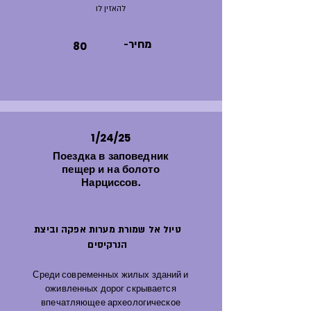
להאזין לו
-מחיר
80
1/24/25
Поездка в заповедник
пещер и на болото
Нарциссов.
טיול אל שמורת מערות אפקה וביצת
הנרקיסים
Среди современных жилых зданий и
оживленных дорог скрывается
впечатляющее археологическое