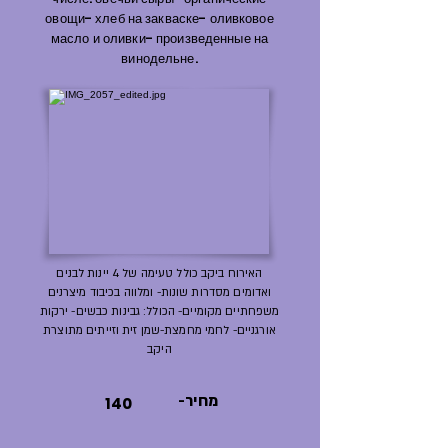
овощи- хлеб на закваске- оливковое
масло и оливки- произведенные на
винодельне.
האירוח ביקב כולל טעימה של 4 יינות לבנים
ואדומים מסדרות שונות- ומלווה בכיבוד מיצרנים
משפחתיים מקומיים- הכולל: גבינות כבשים- ירקות
אורגניים- לחמי מחמצת-שמן זית וזייתים מתוצרת
היקב
-מחיר
140