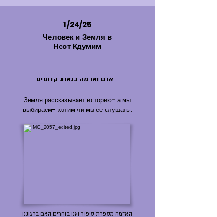
1/24/25
Человек и Земля в
Неот Кдумим
אדם ואדמה בנאות קדומים
Земля рассказывает историю- а мы
выбираем- хотим ли мы ее слушать.
האדמה מספרת סיפור ואנו בוחרים האם ברצוננו