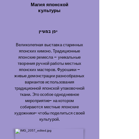
Магия японской
культуры
יפן במעיין
Великолепная выставка старинных
японских кимоно. Традиционные
японские ремесла – уникальные
творения ручной работы местных
японских мастеров. Фурошики –
живые демонстрации разнообразных
вариантов использования
традиционной японской упаковочной
ткани. Это особое однодневное
мероприятие- на котором
собираются местные японские
художники- чтобы поделиться своей
культурой.