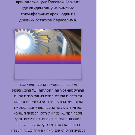
принадлежащую Русской Церкви-
где увидим одну из римских
триумфальных арок- один из
древних остатков Иерусалима.
נצא לסיור בסמטאות הרובע הנוצרי ואזור
המוריסטאן- נכיר את התפתחותו של הרובע ונשמע
על הזרמים השונים החיים בו- ועל מרקם החיים
המיוחד של הרובע בימינו. נעלה לתצפית גג המנזר
המרוני- הצופה אל הרובע הנוצרי- נבקר בכנסיית
הקבר הקדוש- ונכיר את חלקי הכנסייה השונים-
המסורות הנוצריות- האמנות והאדריכלות. נבקר
בכנסיית אלכסנדר נייבסקי הסמוכה- השייכת
לכנסייה הרוסית- שם נראה את אחד משערי הניצחון