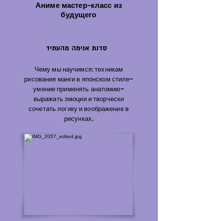
Аниме мастер-класс из
будущего
סדנת אנימה מהעתיד
Чему мы научимся: техникам
рисования манги в японском стиле-
умение применять анатомию-
выражать эмоции и творчески
сочетать логику и воображение в
рисунках.