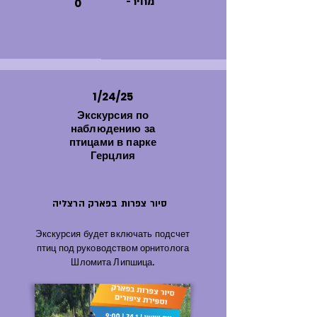
-מחיר
0
1/24/25
Экскурсия по
наблюдению за
птицами в парке
Герцлия
סיור צפרות בפארק הרצליה
Экскурсия будет включать подсчет
птиц под руководством орнитолога
Шломита Липшица.