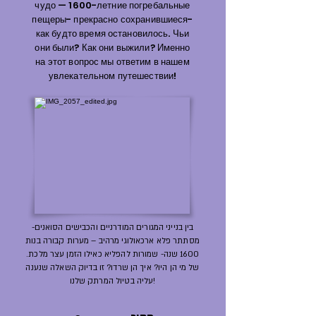
чудо — 1600-летние погребальные
пещеры- прекрасно сохранившиеся-
как будто время остановилось. Чьи
они были? Как они выжили? Именно
на этот вопрос мы ответим в нашем
увлекательном путешествии!
בין בנייני המגורים המודרניים והכבישים הסואנים-
מסתתר פלא ארכאולוגי מרהיב – מערות קבורה בנות
1600 שנה- שמורות להפליא כאילו הזמן עצר מלכת.
של מי הן היו? איך הן שרדו? זו בדיוק השאלה שנענה
עליה בטיול המרתק שלנו!