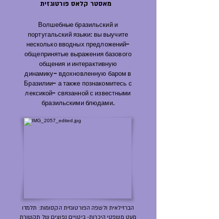
מאסטר קלאס פורטוגזית
Волшебные бразильский и
португальский языки: вы выучите
несколько вводных предложений-
общепринятые выражения базового
общения и интерактивную
динамику- вдохновленную баром в
Бразилии- а также познакомитесь с
лексикой- связанной с известными
бразильскими блюдами.
הברזילאית ולשפה הפורטוגזית הקסומות: תלמדו
מעט משפטי היכרות- ביטויים נפוצים של תקשורת