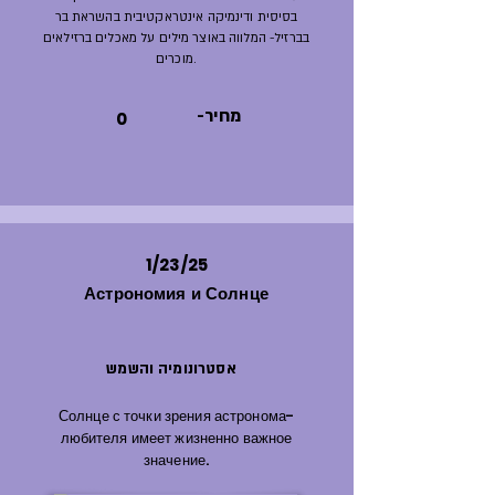
בסיסית ודינמיקה אינטראקטיבית בהשראת בר
בברזיל- המלווה באוצר מילים על מאכלים ברזילאים
מוכרים.
-מחיר
0
1/23/25
Астрономия и Солнце
אסטרונומיה והשמש
Солнце с точки зрения астронома-
любителя имеет жизненно важное
значение.