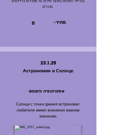
בברזיל- המלווה באוצר מילים על מאכלים ברזילאים
מוכרים.
-מחיר
0
23.1.25
Астрономия и Солнце
אסטרונומיה והשמש
Солнце с точки зрения астронома-
любителя имеет жизненно важное
значение.