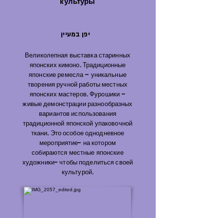
культуры
יפן במעיין
Великолепная выставка старинных
японских кимоно. Традиционные
японские ремесла – уникальные
творения ручной работы местных
японских мастеров. Фурошики –
живые демонстрации разнообразных
вариантов использования
традиционной японской упаковочной
ткани. Это особое однодневное
мероприятие- на котором
собираются местные японские
художники- чтобы поделиться своей
культурой.