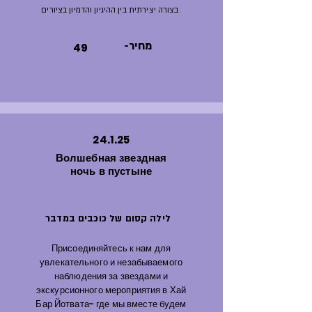
בצורה יצירתית בין ההיגיון והדמיון בציורים.
-מחיר
49
24.1.25
Волшебная звездная
ночь в пустыне
לילה קסום של כוכבים במדבר
Присоединяйтесь к нам для
увлекательного и незабываемого
наблюдения за звездами и
экскурсионного мероприятия в Хай
Бар Йотвата- где мы вместе будем