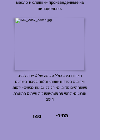
масло и оливки- произведенные на
винодельне.
האירוח ביקב כולל טעימה של 4 יינות לבנים
ואדומים מסדרות שונות- ומלווה בכיבוד מיצרנים
משפחתיים מקומיים- הכולל: גבינות כבשים- ירקות
אורגניים- לחמי מחמצת-שמן זית וזייתים מתוצרת
היקב
-מחיר
140