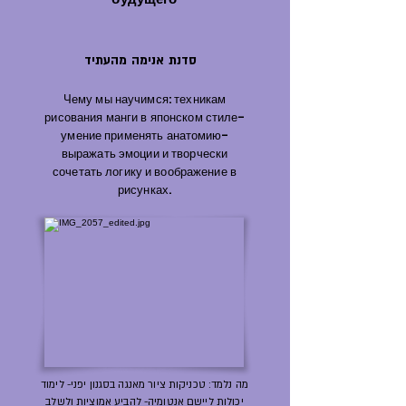
סדנת אנימה מהעתיד
Чему мы научимся: техникам
рисования манги в японском стиле-
умение применять анатомию-
выражать эмоции и творчески
сочетать логику и воображение в
рисунках.
מה נלמד: טכניקות ציור מאנגה בסגנון יפני- לימוד
יכולות ליישם אנטומיה- להביע אמוציות ולשלב