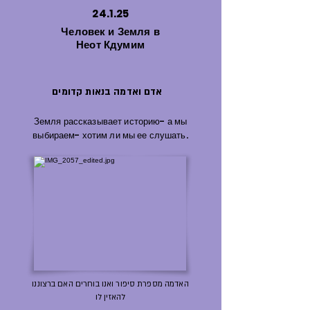
24.1.25
Человек и Земля в
Неот Кдумим
אדם ואדמה בנאות קדומים
Земля рассказывает историю- а мы
выбираем- хотим ли мы ее слушать.
האדמה מספרת סיפור ואנו בוחרים האם ברצוננו
להאזין לו