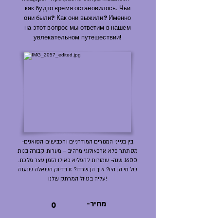
как будто время остановилось. Чьи
они были? Как они выжили? Именно
на этот вопрос мы ответим в нашем
увлекательном путешествии!
בין בנייני המגורים המודרניים והכבישים הסואנים-
מסתתר פלא ארכאולוגי מרהיב – מערות קבורה בנות
1600 שנה- שמורות להפליא כאילו הזמן עצר מלכת.
של מי הן היו? איך הן שרדו? זו בדיוק השאלה שנענה
עליה בטיול המרתק שלנו!
-מחיר
0