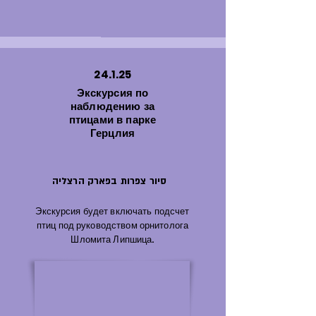
24.1.25
Экскурсия по
наблюдению за
птицами в парке
Герцлия
סיור צפרות בפארק הרצליה
Экскурсия будет включать подсчет
птиц под руководством орнитолога
Шломита Липшица.