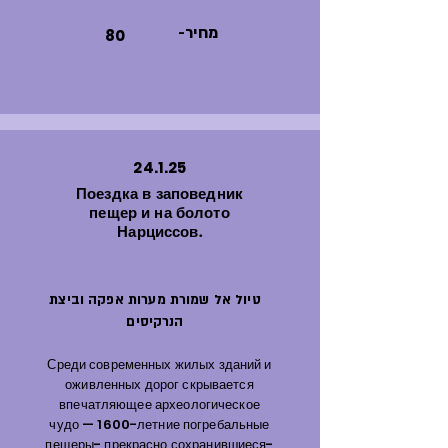
-מחיר
80
24.1.25
Поездка в заповедник
пещер и на болото
Нарциссов.
טיול אל שמורת מערות אפקה וביצת
הנרקיסים
Среди современных жилых зданий и
оживленных дорог скрывается
впечатляющее археологическое
чудо — 1600-летние погребальные
пещеры- прекрасно сохранившиеся-