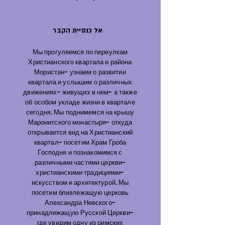
אל כנסיית הקבר
Мы прогуляемся по переулкам
Христианского квартала и района
Мористан- узнаем о развитии
квартала и услышим о различных
движениях- живущих в нем- а также
об особом укладе жизни в квартале
сегодня. Мы поднимемся на крышу
Маронитского монастыря- откуда
открывается вид на Христианский
квартал- посетим Храм Гроба
Господня и познакомимся с
различными частями церкви-
христианскими традициями-
искусством и архитектурой. Мы
посетим близлежащую церковь
Александра Невского-
принадлежащую Русской Церкви-
где увидим одну из римских