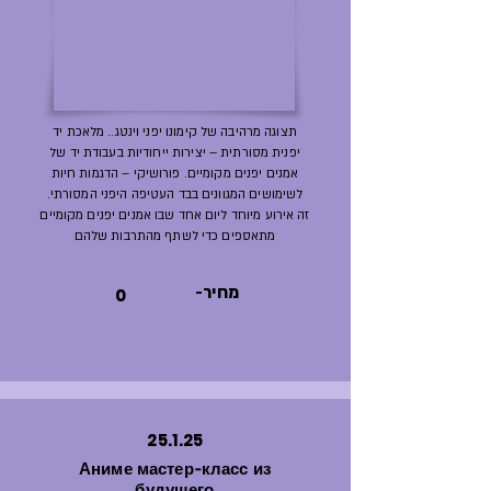
תצוגה מרהיבה של קימונו יפני וינטג.. מלאכת יד
יפנית מסורתית – יצירות ייחודיות בעבודת יד של
אמנים יפנים מקומיים. פורושיקי – הדגמות חיות
לשימושים המגוונים בבד העטיפה היפני המסורתי.
זה אירוע מיוחד ליום אחד שבו אמנים יפנים מקומיים
מתאספים כדי לשתף מהתרבות שלהם
-מחיר
0
25.1.25
Аниме мастер-класс из
будущего