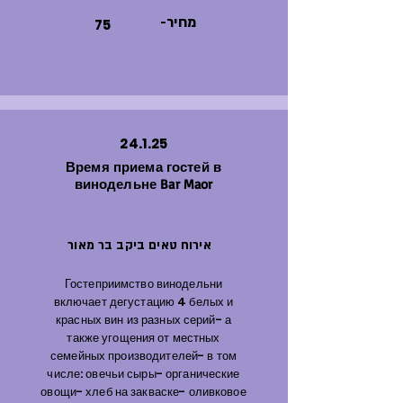
-מחיר
75
24.1.25
Время приема гостей в
винодельне Bar Maor
אירוח טאים ביקב בר מאור
Гостеприимство винодельни
включает дегустацию 4 белых и
красных вин из разных серий- а
также угощения от местных
семейных производителей- в том
числе: овечьи сыры- органические
овощи- хлеб на закваске- оливковое