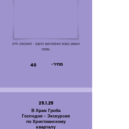
השמש במבט האסטרונום החובב - חשיבותה חייה
ומותה.
-מחיר
40
25.1.25
В Храм Гроба
Господня - Экскурсия
по Христианскому
кварталу