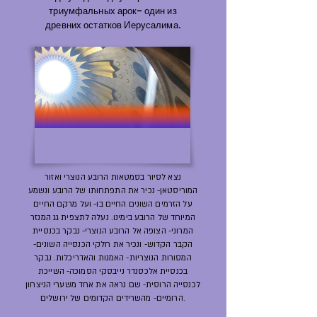
триумфальных арок- один из
древних остатков Иерусалима.
נצא לסיור בסמטאות הרובע הנוצרי ואזור
המוריסטאן- נכיר את התפתחותו של הרובע ונשמע
על הזרמים השונים החיים בו- ועל מרקם החיים
המיוחד של הרובע בימינו. נעלה לתצפית גג המנזר
המרוני- הצופה אל הרובע הנוצרי- נבקר בכנסיית
הקבר הקדוש- ונכיר את חלקי הכנסייה השונים-
המסורות הנוצריות- האמנות והאדריכלות. נבקר
בכנסיית אלכסנדר נייבסקי הסמוכה- השייכת
לכנסייה הרוסית- שם נראה את אחד משערי הניצחון
הרומיים- מהשרידים הקדומים של ירושלים.