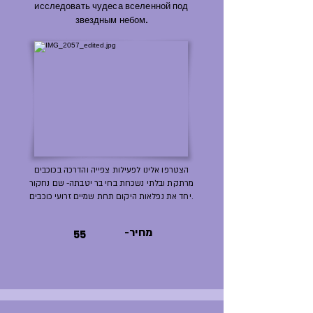
исследовать чудеса вселенной под
звездным небом.
הצטרפו אלינו לפעילות צפייה והדרכה בכוכבים
מרתקת ובלתי נשכחת בחי בר יטבתה- שם נחקור
יחד את נפלאות היקום תחת שמיים זרועי כוכבים.
-מחיר
55