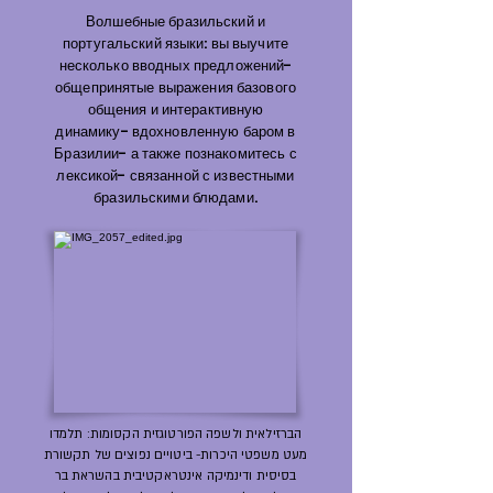
Волшебные бразильский и
португальский языки: вы выучите
несколько вводных предложений-
общепринятые выражения базового
общения и интерактивную
динамику- вдохновленную баром в
Бразилии- а также познакомитесь с
лексикой- связанной с известными
бразильскими блюдами.
הברזילאית ולשפה הפורטוגזית הקסומות: תלמדו
מעט משפטי היכרות- ביטויים נפוצים של תקשורת
בסיסית ודינמיקה אינטראקטיבית בהשראת בר