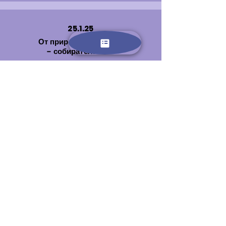
25.1.25
От природы к тарелке
– собирательство
מהטבע לצלחת – סיור ליקוט
Мы отправимся на экскурсию- где
посредством опыта и игры
познакомимся с различными
растениями и научимся их
различать. Что из этого относится к
еде- что к лекарствам- а от чего
стоит держаться подальше.