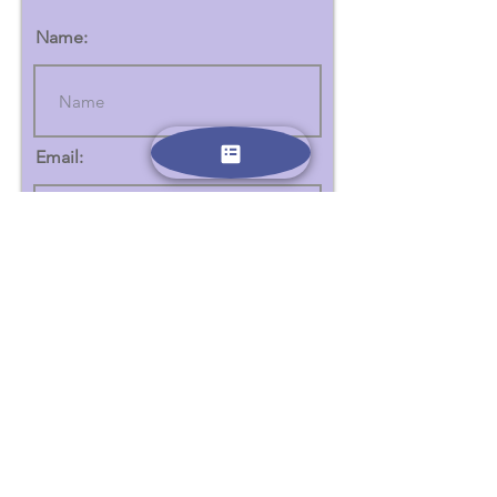
Name:
Email:
הצטרפו
צרו איתנו קשר :
טלפון -
0523639506
אימייל - dubinanna@gmail.com
כל המידע שניתן פה ישומש רק למטרות יצירת קשר ושליחת מיילים
המכילים מידע נוסף על מחנות הקיץ, אנו שומרים ומקפידים על
חוקי אבטחת המידע הישראלים והאירופיים.