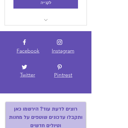
לקנייה
מסלול מלא לכל יום ויום , שאפשר
להוריד ולהשתמש בו
מסלול מותאם אישית לפי תחומי
Facebook
Instagram
העניין שלכם
קישורים לאטרקציות,מלונות
ומסעדות-כל מה שאתם צריכים בקובץ
Twitter
Pintrest
אחד
רוצים לדעת עוד? הירשמו כאן
ותקבלו עדכונים שוטפים על מחנות
וטיולים חדשים