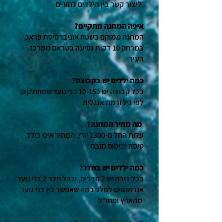
ליצור קשר בין הילדים להורים.
?איפה המחנה מתקיים
המחנה ממוקם בשטח אוניברסיטת פראג,
במרחק 10 דקות נסיעה בטראם ממרכז
העיר
?כמה ילדים יש בקבוצה
בכל קבוצה יש כ10-15 בני נוער שמחולקים
לפי גיל ורמת אנגלית
?מה מחיר המחנה
טיסה וביטוח חובה
כמה ילדים יש בחדר
בכל דירה יש 2 חדרים, ובכל חדר 2 בני נוער.
אנו מנסים לשלב כמה שאפשר בין בני נוער
מהארץ ומחו"ל