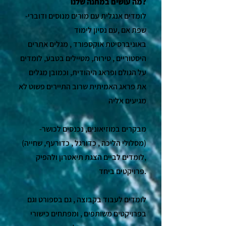
מה עושים במחנה שלנו?
-לומדים אנגלית עם מורים מנוסים ודוברי
שפת אם ,עם נסיון לימוד
באוניברסיטת אוקספורד​ ,
מגלים אתרים
היסטוריים , טירות, מטיילים בטבע, לומדים
על הגולם ופראג היהודית, וכמובן מגלים
את פראג האמיתית שרוב התיירים פשוט לא
מגיעים אליה
-מבקרים במוזיאונים, נכנסים לכושר
(מסלולי הליכה , כדורגל , כדורעף, שחייה)
,לומדים לביים הצגת תיאטרון ולהפיק
פרויקטים ביחד.
לומדים לעבוד בקבוצה , גם בספורט וגם
בפרויקטים משותפים , ומפתחים כישורי