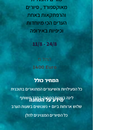
מאוקספורד , סיורים
והרפתקאות באחת
הערים הכי מיוחדות
וכיפיות באירופה
11/8 - 24/8
החל מ
1400 Euro
המחיר כולל
כל הפעילויות והשיעורים המתוארים בתוכנית
לינה בשטח המחנה בחדר משותף
מידע על המחנה
שלוש ארוחות ביום + נשנושים בשעות הערב
כל הסיורים המצוינים להלן