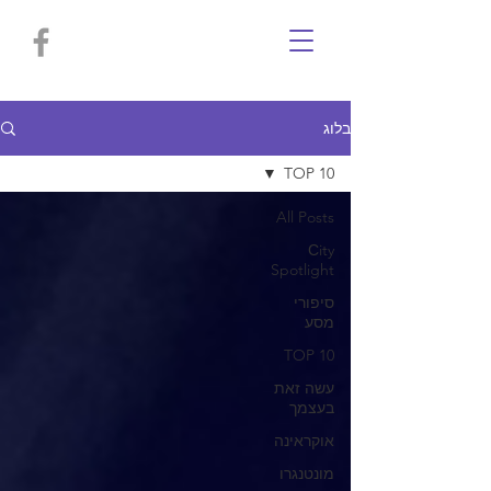
בלוג
TOP 10
All Posts
Сity
Spotlight
סיפורי
מסע
TOP 10
עשה זאת
בעצמך
אוקראינה
מונטנגרו