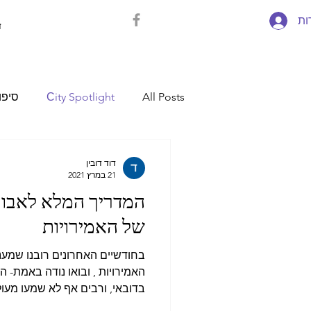
ות
ד
All Posts
Сity Spotlight
סיפו
מקדוניה
אלבניה
מקסיקו
דוד דובין
21 במרץ 2021
המדריך המלא לאבו ד
של האמירויות
בחודשיים האחרונים רובנו שמענ
האמירויות , ובואו נודה באמת- 
בדובאי, ורבים אף לא שמעו מעול