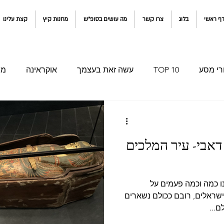
ף ראשי
בלוג
צרו קשר
מה עושים בסופ"ש
מחנות קיץ
קצת עלינו
רי מסע
TOP 10
עשה זאת בעצמך
אוקראינה
מו
קולומביה ואקוודור
איחוד האמירויות
אבי- עיר המלכים
ו כמה וכמה פעמים על
הישראלים, רובם ככולם נשארים
ם...